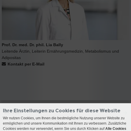
Prof. Dr. med. Dr. phil. Lia Bally
Leitende Ärztin, Leiterin Ernährungsmedizin, Metabolismus und
Adipositas
Kontakt per E-Mail
Ihre Einstellungen zu Cookies für diese Website
Kontakt
Wir nutzen Cookies, um Ihnen die bestmögliche Nutzung unserer Website zu
ermöglichen und unsere Kommunikation mit Ihnen zu verbessern. Zusätzliche
Anreise
Cookies werden nur verwendet, wenn Sie uns durch Klicken auf
Alle Cookies