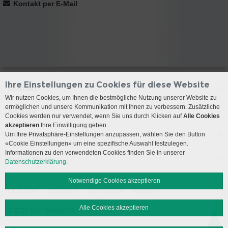
Kontakt per E-Mail
Ihre Einstellungen zu Cookies für diese Website
Kontakt
Wir nutzen Cookies, um Ihnen die bestmögliche Nutzung unserer Website zu
ermöglichen und unsere Kommunikation mit Ihnen zu verbessern. Zusätzliche
Anreise
Cookies werden nur verwendet, wenn Sie uns durch Klicken auf
Alle Cookies
akzeptieren
Ihre Einwilligung geben.
Öffnungszeiten
Um Ihre Privatsphäre-Einstellungen anzupassen, wählen Sie den Button
«Cookie Einstellungen» um eine spezifische Auswahl festzulegen.
Informationen zu den verwendeten Cookies finden Sie in unserer
Social Media
Datenschutzerklärung.
Notwendige Cookies akzeptieren
Impressum
Disclaimer
Datenschutz
Sitemap
Alle Cookies akzeptieren
© 2026 Insel Gruppe AG