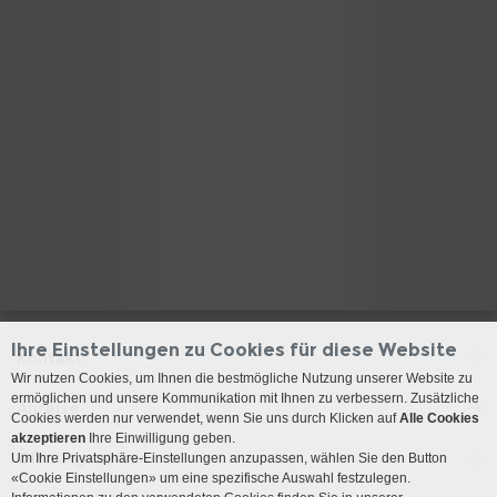
Ihre Einstellungen zu Cookies für diese Website
Kontakt
Wir nutzen Cookies, um Ihnen die bestmögliche Nutzung unserer Website zu
ermöglichen und unsere Kommunikation mit Ihnen zu verbessern. Zusätzliche
Anreise
Cookies werden nur verwendet, wenn Sie uns durch Klicken auf
Alle Cookies
akzeptieren
Ihre Einwilligung geben.
Öffnungszeiten
Um Ihre Privatsphäre-Einstellungen anzupassen, wählen Sie den Button
«Cookie Einstellungen» um eine spezifische Auswahl festzulegen.