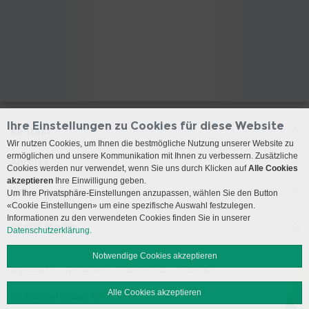
Ihre Einstellungen zu Cookies für diese Website
Kontakt
Wir nutzen Cookies, um Ihnen die bestmögliche Nutzung unserer Website zu
ermöglichen und unsere Kommunikation mit Ihnen zu verbessern. Zusätzliche
Anreise
Cookies werden nur verwendet, wenn Sie uns durch Klicken auf
Alle Cookies
akzeptieren
Ihre Einwilligung geben.
Öffnungszeiten
Um Ihre Privatsphäre-Einstellungen anzupassen, wählen Sie den Button
«Cookie Einstellungen» um eine spezifische Auswahl festzulegen.
Informationen zu den verwendeten Cookies finden Sie in unserer
Social Media
Datenschutzerklärung.
Notwendige Cookies akzeptieren
Impressum
Disclaimer
Datenschutz
Sitemap
Alle Cookies akzeptieren
© 2026 Insel Gruppe AG