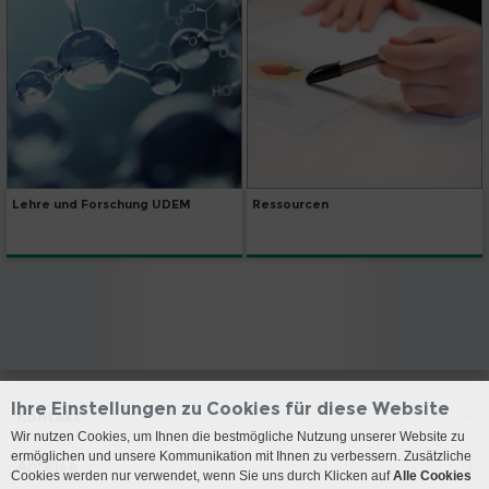
Lehre und Forschung UDEM
Ressourcen
Ihre Einstellungen zu Cookies für diese Website
Kontakt
Wir nutzen Cookies, um Ihnen die bestmögliche Nutzung unserer Website zu
ermöglichen und unsere Kommunikation mit Ihnen zu verbessern. Zusätzliche
Anreise
Cookies werden nur verwendet, wenn Sie uns durch Klicken auf
Alle Cookies