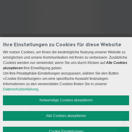
Ihre Einstellungen zu Cookies für diese Website
Kontakt
Wir nutzen Cookies, um Ihnen die bestmögliche Nutzung unserer Website zu
ermöglichen und unsere Kommunikation mit Ihnen zu verbessern. Zusätzliche
Anreise
Cookies werden nur verwendet, wenn Sie uns durch Klicken auf
Alle Cookies
akzeptieren
Ihre Einwilligung geben.
Öffnungszeiten
Um Ihre Privatsphäre-Einstellungen anzupassen, wählen Sie den Button
«Cookie Einstellungen» um eine spezifische Auswahl festzulegen.
Informationen zu den verwendeten Cookies finden Sie in unserer
Social Media
Datenschutzerklärung.
Notwendige Cookies akzeptieren
Impressum
Disclaimer
Datenschutz
Sitemap
Alle Cookies akzeptieren
© 2026 Insel Gruppe AG
Cookie Einstellungen